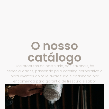
O nosso
catálogo
Dos produtos de pastelaria, aos sazonais, às
especialidades, passando pelo catering corporativo e
para eventos ao take away, tudo é cozinhado por
encomenda para garantia de frescura e sabor